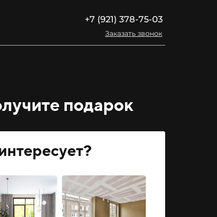
+7 (921) 378-75-03
Заказать звонок
олучите подарок
 интересует?
Укаж
до 30 
от 30 д
от 50 д